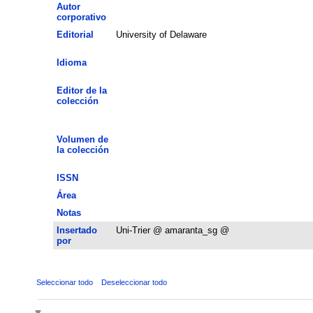
Autor
corporativo
Editorial
University of Delaware
Idioma
Editor de la
colección
Volumen de
la colección
ISSN
Área
Notas
Insertado
Uni-Trier @ amaranta_sg @
por
Seleccionar todo
Deseleccionar todo