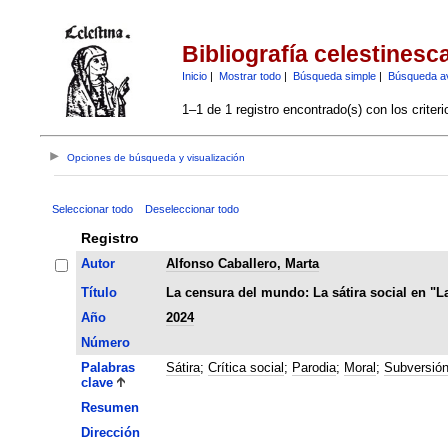
Bibliografía celestinesc
Inicio
|
Mostrar todo
|
Búsqueda simple
|
Búsqueda a
1–1 de 1 registro encontrado(s) con los criter
Opciones de búsqueda y visualización
Seleccionar todo
Deseleccionar todo
Registro
Autor
Alfonso Caballero, Marta
Título
La censura del mundo: La sátira social en "L
Año
2024
Número
Palabras
Sátira
;
Crítica social
;
Parodia
;
Moral
;
Subversió
clave
Resumen
Dirección