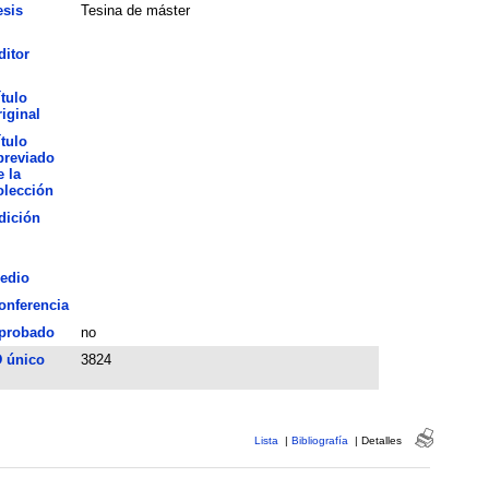
esis
Tesina de máster
ditor
ítulo
riginal
ítulo
breviado
e la
olección
dición
edio
onferencia
probado
no
D único
3824
Lista
|
Bibliografía
|
Detalles