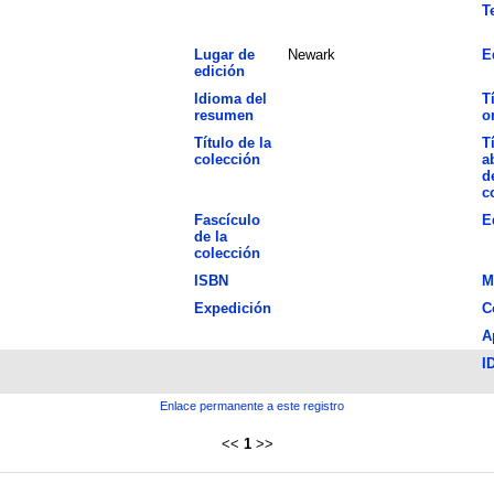
T
Lugar de
Newark
E
edición
Idioma del
T
resumen
o
Título de la
T
colección
a
d
c
Fascículo
E
de la
colección
ISBN
M
Expedición
C
A
I
Enlace permanente a este registro
<<
1
>>