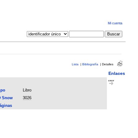
Mi cuenta
Lista
|
Bibliografía
|
Detalles
Enlaces
ipo
Libro
D Snow
3026
áginas