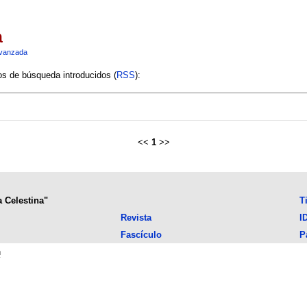
a
vanzada
ios de búsqueda introducidos (
RSS
):
<<
1
>>
a Celestina"
T
Revista
I
Fascículo
P
n