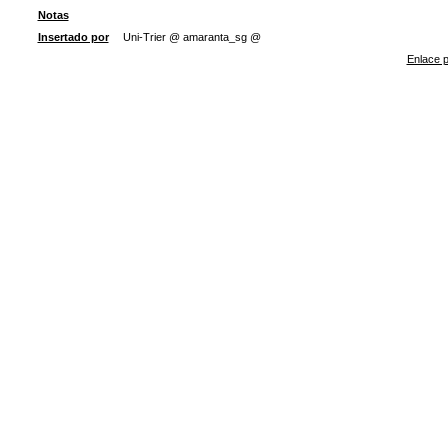
Notas
Insertado por
Uni-Trier @ amaranta_sg @
Enlace p