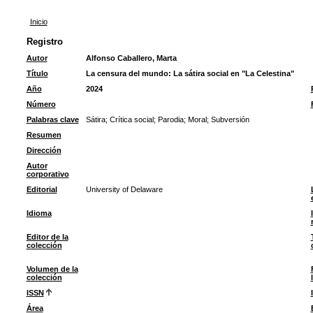
Inicio
Registro
Autor
Alfonso Caballero, Marta
Título
La censura del mundo: La sátira social en "La Celestina"
Año
2024
Número
Palabras clave
Sátira
;
Crítica social
;
Parodia
;
Moral
;
Subversión
Resumen
Dirección
Autor
corporativo
Editorial
University of Delaware
Idioma
Editor de la
colección
Volumen de la
colección
ISSN
Área