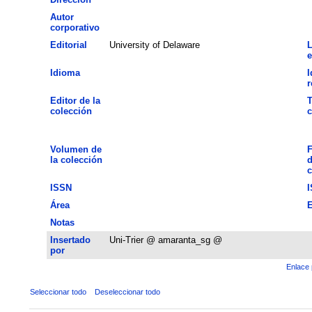
Autor
corporativo
Editorial
University of Delaware
L
e
Idioma
I
Editor de la
T
colección
c
Volumen de
F
la colección
d
c
ISSN
Área
E
Notas
Insertado
Uni-Trier @ amaranta_sg @
por
Enlace 
Seleccionar todo
Deseleccionar todo