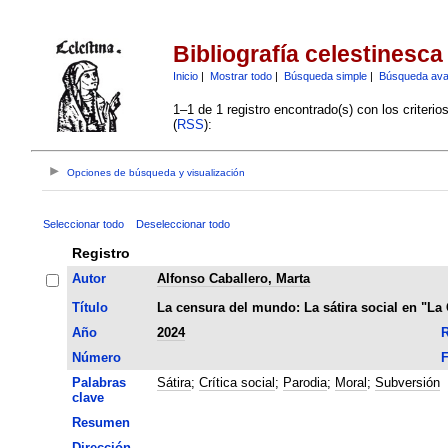
Bibliografía celestinesca
Inicio
|
Mostrar todo
|
Búsqueda simple
|
Búsqueda av
1–1 de 1 registro encontrado(s) con los criteri
(
RSS
):
Opciones de búsqueda y visualización
Seleccionar todo
Deseleccionar todo
Registro
Autor
Alfonso Caballero, Marta
Título
La censura del mundo: La sátira social en "La 
Año
2024
R
Número
F
Palabras
Sátira
;
Crítica social
;
Parodia
;
Moral
;
Subversión
clave
Resumen
Dirección