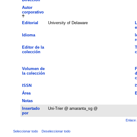
Autor
corporativo
Editorial
University of Delaware
L
e
Idioma
I
Editor de la
T
colección
c
Volumen de
F
la colección
d
c
ISSN
Área
E
Notas
Insertado
Uni-Trier @ amaranta_sg @
por
Enlace 
Seleccionar todo
Deseleccionar todo