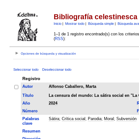
Bibliografía celestinesca
Inicio
|
Mostrar todo
|
Búsqueda simple
|
Búsqueda av
1–1 de 1 registro encontrado(s) con los criteri
(
RSS
):
Opciones de búsqueda y visualización
Seleccionar todo
Deseleccionar todo
Registro
Autor
Alfonso Caballero, Marta
Título
La censura del mundo: La sátira social en "La 
Año
2024
R
Número
F
Palabras
Sátira
;
Crítica social
;
Parodia
;
Moral
;
Subversión
clave
Resumen
Dirección