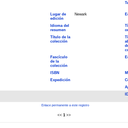
T
Lugar de
Newark
E
edición
Idioma del
T
resumen
o
Título de la
T
colección
a
d
c
Fascículo
E
de la
colección
ISBN
M
Expedición
C
A
I
Enlace permanente a este registro
<<
1
>>