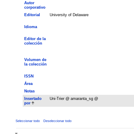
Autor
corporativo
Editorial
University of Delaware
Idioma
Editor de la
colección
Volumen de
la colección
ISSN
Área
Notas
Insertado
Uni-Trier @ amaranta_sg @
por
Seleccionar todo
Deseleccionar todo