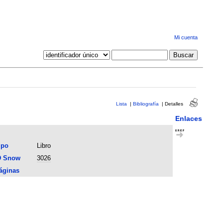
Mi cuenta
Lista
|
Bibliografía
|
Detalles
Enlaces
ipo
Libro
D Snow
3026
áginas