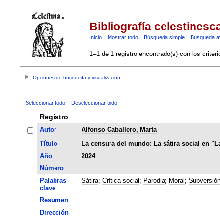
Bibliografía celestinesc
Inicio
|
Mostrar todo
|
Búsqueda simple
|
Búsqueda a
1–1 de 1 registro encontrado(s) con los criter
Opciones de búsqueda y visualización
Seleccionar todo
Deseleccionar todo
Registro
Autor
Alfonso Caballero, Marta
Título
La censura del mundo: La sátira social en "L
Año
2024
Número
Palabras
Sátira
;
Crítica social
;
Parodia
;
Moral
;
Subversió
clave
Resumen
Dirección