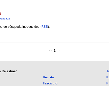
a
vanzada
ios de búsqueda introducidos (
RSS
):
<<
1
>>
a Celestina"
T
Revista
I
Fascículo
P
n