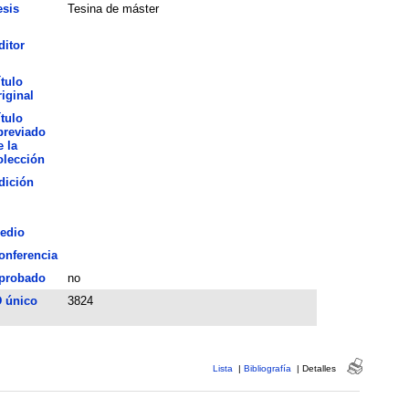
esis
Tesina de máster
ditor
ítulo
riginal
ítulo
breviado
e la
olección
dición
edio
onferencia
probado
no
D único
3824
Lista
|
Bibliografía
|
Detalles