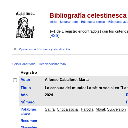
Bibliografía celestinesca
Inicio
|
Mostrar todo
|
Búsqueda simple
|
Búsqueda av
1–1 de 1 registro encontrado(s) con los criteri
(
RSS
):
Opciones de búsqueda y visualización
Seleccionar todo
Deseleccionar todo
Registro
Autor
Alfonso Caballero, Marta
Título
La censura del mundo: La sátira social en "La 
Año
2024
R
Número
F
Palabras
Sátira
;
Crítica social
;
Parodia
;
Moral
;
Subversión
clave
Resumen
Dirección