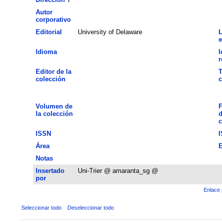
Autor
corporativo
Editorial
University of Delaware
L
e
Idioma
I
Editor de la
T
colección
c
Volumen de
F
la colección
d
c
ISSN
Área
E
Notas
Insertado
Uni-Trier @ amaranta_sg @
por
Enlace 
Seleccionar todo
Deseleccionar todo