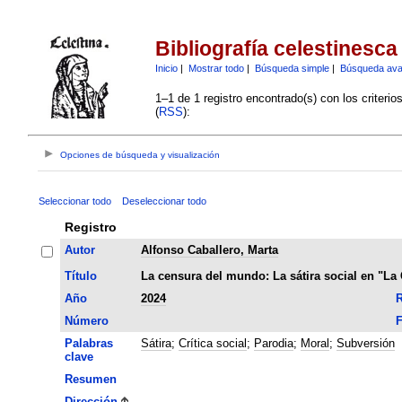
Bibliografía celestinesca
Inicio
|
Mostrar todo
|
Búsqueda simple
|
Búsqueda av
1–1 de 1 registro encontrado(s) con los criteri
(
RSS
):
Opciones de búsqueda y visualización
Seleccionar todo
Deseleccionar todo
Registro
Autor
Alfonso Caballero, Marta
Título
La censura del mundo: La sátira social en "La 
Año
2024
R
Número
F
Palabras
Sátira
;
Crítica social
;
Parodia
;
Moral
;
Subversión
clave
Resumen
Dirección