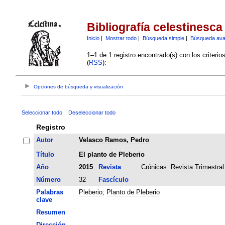
Bibliografía celestinesca
Inicio
|
Mostrar todo
|
Búsqueda simple
|
Búsqueda av
1–1 de 1 registro encontrado(s) con los criteri
(
RSS
):
Opciones de búsqueda y visualización
Seleccionar todo
Deseleccionar todo
Registro
Autor
Velasco Ramos, Pedro
Título
El planto de Pleberio
Año
2015
Revista
Crónicas: Revista Trimestral
Número
32
Fascículo
Palabras
Pleberio
;
Planto de Pleberio
clave
Resumen
Dirección