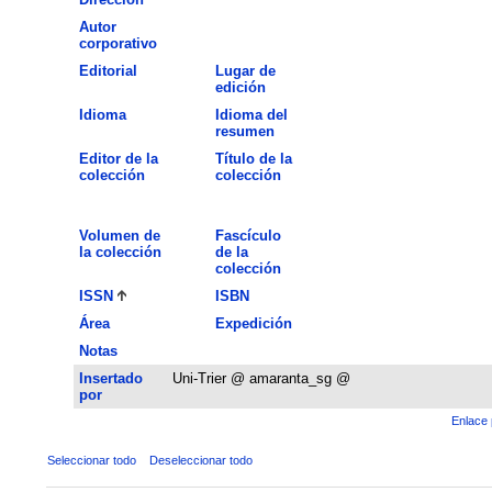
Autor
corporativo
Editorial
Lugar de
edición
Idioma
Idioma del
resumen
Editor de la
Título de la
colección
colección
Volumen de
Fascículo
la colección
de la
colección
ISSN
ISBN
Área
Expedición
Notas
Insertado
Uni-Trier @ amaranta_sg @
por
Enlace 
Seleccionar todo
Deseleccionar todo