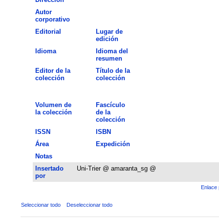
Autor
corporativo
Editorial
Lugar de
edición
Idioma
Idioma del
resumen
Editor de la
Título de la
colección
colección
Volumen de
Fascículo
la colección
de la
colección
ISSN
ISBN
Área
Expedición
Notas
Insertado
Uni-Trier @ amaranta_sg @
por
Enlace 
Seleccionar todo
Deseleccionar todo