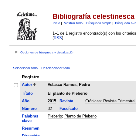
Bibliografía celestinesca
Inicio
|
Mostrar todo
|
Búsqueda simple
|
Búsqueda av
1–1 de 1 registro encontrado(s) con los criteri
(
RSS
):
Opciones de búsqueda y visualización
Seleccionar todo
Deseleccionar todo
Registro
Autor
Velasco Ramos, Pedro
Título
El planto de Pleberio
Año
2015
Revista
Crónicas: Revista Trimestral
Número
32
Fascículo
Palabras
Pleberio
;
Planto de Pleberio
clave
Resumen
Dirección