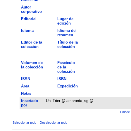
Autor
corporativo
Editorial
Lugar de
edición
Idioma
Idioma del
resumen
Editor de la
Título de la
colección
colección
Volumen de
Fascículo
la colección
de la
colección
ISSN
ISBN
Área
Expedición
Notas
Insertado
Uni-Trier @ amaranta_sg @
por
Enlace 
Seleccionar todo
Deseleccionar todo