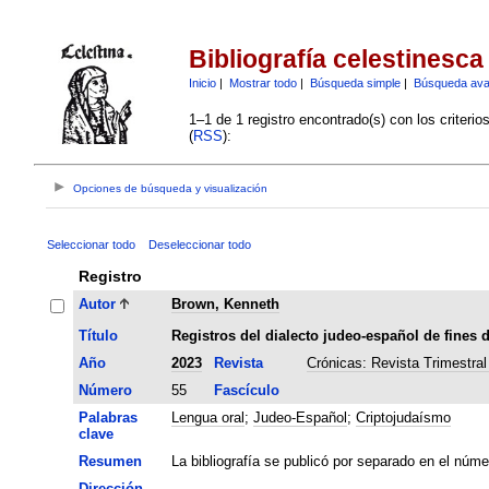
Bibliografía celestinesca
Inicio
|
Mostrar todo
|
Búsqueda simple
|
Búsqueda av
1–1 de 1 registro encontrado(s) con los criteri
(
RSS
):
Opciones de búsqueda y visualización
Seleccionar todo
Deseleccionar todo
Registro
Autor
Brown, Kenneth
Título
Registros del dialecto judeo-español de fines d
Año
2023
Revista
Crónicas: Revista Trimestral
Número
55
Fascículo
Palabras
Lengua oral
;
Judeo-Español
;
Criptojudaísmo
clave
Resumen
La bibliografía se publicó por separado en el númer
Dirección