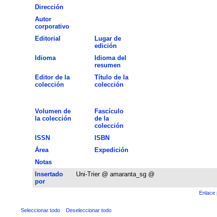
Dirección
Autor
corporativo
Editorial
Lugar de
edición
Idioma
Idioma del
resumen
Editor de la
Título de la
colección
colección
Volumen de
Fascículo
la colección
de la
colección
ISSN
ISBN
Área
Expedición
Notas
Insertado
Uni-Trier @ amaranta_sg @
por
Enlace 
Seleccionar todo
Deseleccionar todo