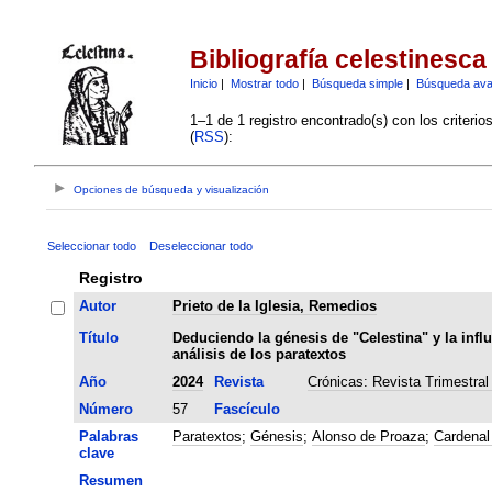
Bibliografía celestinesca
Inicio
|
Mostrar todo
|
Búsqueda simple
|
Búsqueda av
1–1 de 1 registro encontrado(s) con los criteri
(
RSS
):
Opciones de búsqueda y visualización
Seleccionar todo
Deseleccionar todo
Registro
Autor
Prieto de la Iglesia, Remedios
Título
Deduciendo la génesis de "Celestina" y la infl
análisis de los paratextos
Año
2024
Revista
Crónicas: Revista Trimestral
Número
57
Fascículo
Palabras
Paratextos
;
Génesis
;
Alonso de Proaza
;
Cardenal
clave
Resumen