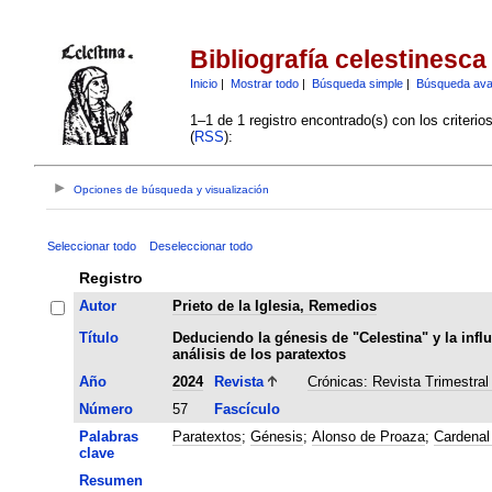
Bibliografía celestinesca
Inicio
|
Mostrar todo
|
Búsqueda simple
|
Búsqueda av
1–1 de 1 registro encontrado(s) con los criteri
(
RSS
):
Opciones de búsqueda y visualización
Seleccionar todo
Deseleccionar todo
Registro
Autor
Prieto de la Iglesia, Remedios
Título
Deduciendo la génesis de "Celestina" y la infl
análisis de los paratextos
Año
2024
Revista
Crónicas: Revista Trimestral
Número
57
Fascículo
Palabras
Paratextos
;
Génesis
;
Alonso de Proaza
;
Cardenal
clave
Resumen