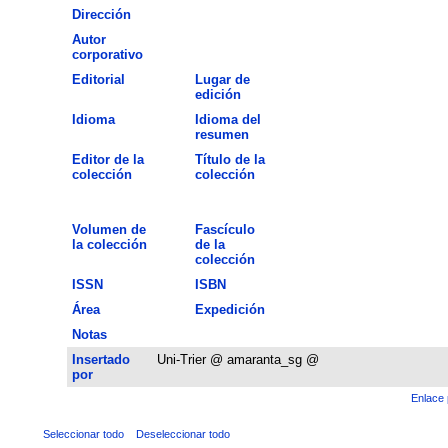
Dirección
Autor
corporativo
Editorial
Lugar de
edición
Idioma
Idioma del
resumen
Editor de la
Título de la
colección
colección
Volumen de
Fascículo
la colección
de la
colección
ISSN
ISBN
Área
Expedición
Notas
Insertado
Uni-Trier @ amaranta_sg @
por
Enlace 
Seleccionar todo
Deseleccionar todo