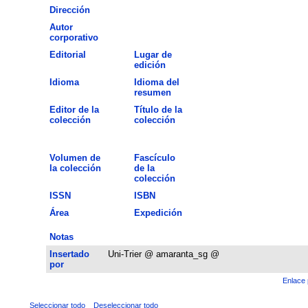
Dirección
Autor
corporativo
Editorial
Lugar de
edición
Idioma
Idioma del
resumen
Editor de la
Título de la
colección
colección
Volumen de
Fascículo
la colección
de la
colección
ISSN
ISBN
Área
Expedición
Notas
Insertado
Uni-Trier @ amaranta_sg @
por
Enlace 
Seleccionar todo
Deseleccionar todo