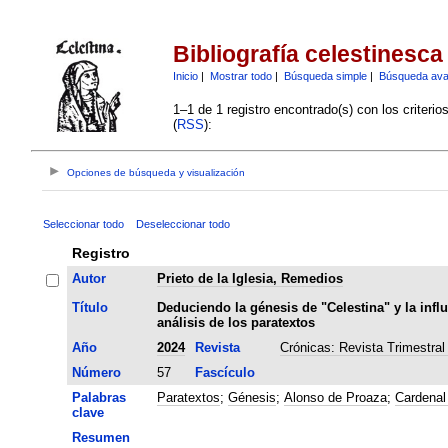
Bibliografía celestinesca
Inicio
|
Mostrar todo
|
Búsqueda simple
|
Búsqueda av
1–1 de 1 registro encontrado(s) con los criteri
(
RSS
):
Opciones de búsqueda y visualización
Seleccionar todo
Deseleccionar todo
Registro
Autor
Prieto de la Iglesia, Remedios
Título
Deduciendo la génesis de "Celestina" y la infl
análisis de los paratextos
Año
2024
Revista
Crónicas: Revista Trimestral
Número
57
Fascículo
Palabras
Paratextos
;
Génesis
;
Alonso de Proaza
;
Cardenal
clave
Resumen