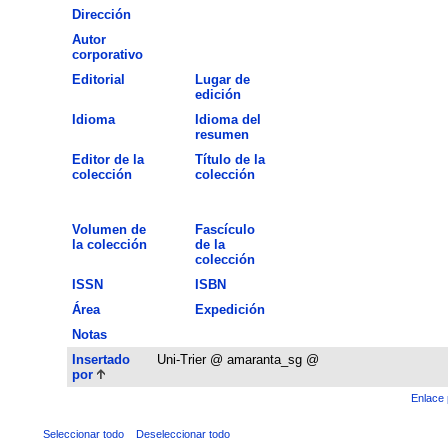
Dirección
Autor
corporativo
Editorial
Lugar de
edición
Idioma
Idioma del
resumen
Editor de la
Título de la
colección
colección
Volumen de
Fascículo
la colección
de la
colección
ISSN
ISBN
Área
Expedición
Notas
Insertado
Uni-Trier @ amaranta_sg @
por
Enlace 
Seleccionar todo
Deseleccionar todo