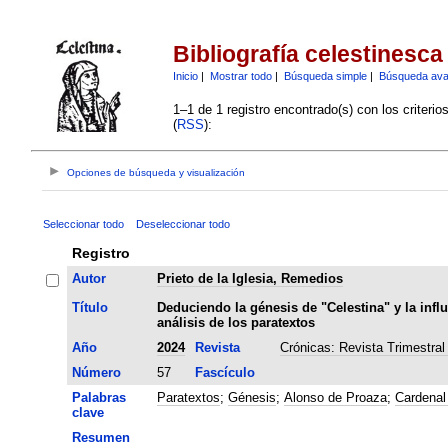
Bibliografía celestinesca
Inicio
|
Mostrar todo
|
Búsqueda simple
|
Búsqueda av
1–1 de 1 registro encontrado(s) con los criteri
(
RSS
):
Opciones de búsqueda y visualización
Seleccionar todo
Deseleccionar todo
Registro
Autor
Prieto de la Iglesia, Remedios
Título
Deduciendo la génesis de "Celestina" y la infl
análisis de los paratextos
Año
2024
Revista
Crónicas: Revista Trimestral
Número
57
Fascículo
Palabras
Paratextos
;
Génesis
;
Alonso de Proaza
;
Cardenal
clave
Resumen