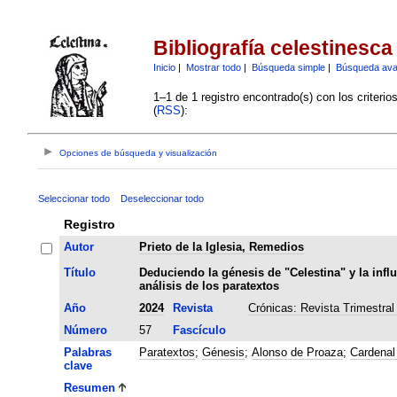
Bibliografía celestinesca
Inicio
|
Mostrar todo
|
Búsqueda simple
|
Búsqueda av
1–1 de 1 registro encontrado(s) con los criteri
(
RSS
):
Opciones de búsqueda y visualización
Seleccionar todo
Deseleccionar todo
Registro
Autor
Prieto de la Iglesia, Remedios
Título
Deduciendo la génesis de "Celestina" y la infl
análisis de los paratextos
Año
2024
Revista
Crónicas: Revista Trimestral
Número
57
Fascículo
Palabras
Paratextos
;
Génesis
;
Alonso de Proaza
;
Cardenal
clave
Resumen