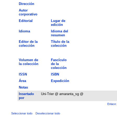
Dirección
Autor
corporativo
Editorial
Lugar de
edición
Idioma
Idioma del
resumen
Editor de la
Título de la
colección
colección
Volumen de
Fascículo
la colección
de la
colección
ISSN
ISBN
Área
Expedición
Notas
Insertado
Uni-Trier @ amaranta_sg @
por
Enlace 
Seleccionar todo
Deseleccionar todo