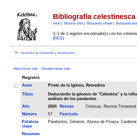
Bibliografía celestinesca
Inicio
|
Mostrar todo
|
Búsqueda simple
|
Búsqueda av
1–1 de 1 registro encontrado(s) con los criteri
(
RSS
):
Opciones de búsqueda y visualización
Seleccionar todo
Deseleccionar todo
Registro
Autor
Prieto de la Iglesia, Remedios
Título
Deduciendo la génesis de "Celestina" y la infl
análisis de los paratextos
Año
2024
Revista
Crónicas: Revista Trimestral
Número
57
Fascículo
Palabras
Paratextos
;
Génesis
;
Alonso de Proaza
;
Cardenal
clave
Resumen