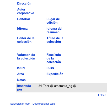
Dirección
Autor
corporativo
Editorial
Lugar de
edición
Idioma
Idioma del
resumen
Editor de la
Título de la
colección
colección
Volumen de
Fascículo
la colección
de la
colección
ISSN
ISBN
Área
Expedición
Notas
Insertado
Uni-Trier @ amaranta_sg @
por
Enlace 
Seleccionar todo
Deseleccionar todo