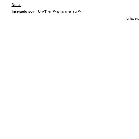
Notas
Insertado por
Uni-Trier @ amaranta_sg @
Enlace p