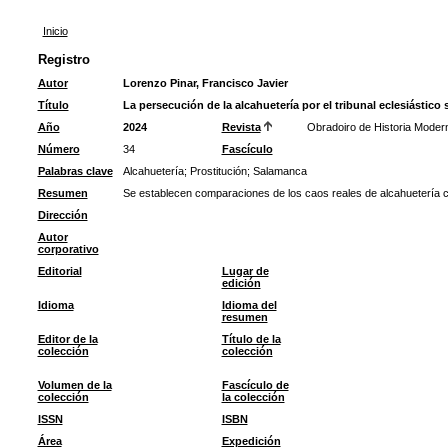
Inicio
Registro
Autor
Lorenzo Pinar, Francisco Javier
Título
La persecución de la alcahuetería por el tribunal eclesiástico
Año
2024
Revista
Obradoiro de Historia Moder
Número
34
Fascículo
Palabras clave
Alcahuetería
;
Prostitución
;
Salamanca
Resumen
Se establecen comparaciones de los caos reales de alcahuetería c
Dirección
Autor
corporativo
Editorial
Lugar de
edición
Idioma
Idioma del
resumen
Editor de la
Título de la
colección
colección
Volumen de la
Fascículo de
colección
la colección
ISSN
ISBN
Área
Expedición