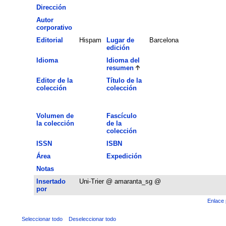
Dirección
Autor
corporativo
Editorial
Hispam
Lugar de
Barcelona
edición
Idioma
Idioma del
resumen
Editor de la
Título de la
colección
colección
Volumen de
Fascículo
la colección
de la
colección
ISSN
ISBN
Área
Expedición
Notas
Insertado
Uni-Trier @ amaranta_sg @
por
Enlace 
Seleccionar todo
Deseleccionar todo