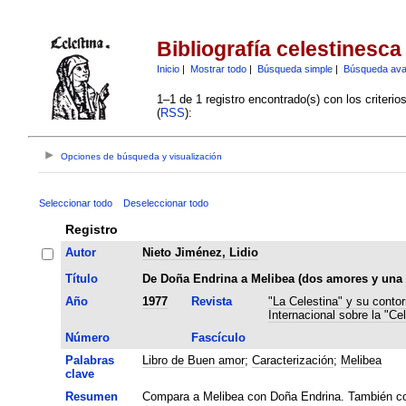
Bibliografía celestinesca
Inicio
|
Mostrar todo
|
Búsqueda simple
|
Búsqueda av
1–1 de 1 registro encontrado(s) con los criteri
(
RSS
):
Opciones de búsqueda y visualización
Seleccionar todo
Deseleccionar todo
Registro
Autor
Nieto Jiménez, Lidio
Título
De Doña Endrina a Melibea (dos amores y una 
Año
1977
Revista
"La Celestina" y su contor
Internacional sobre la "Cel
Número
Fascículo
Palabras
Libro de Buen amor
;
Caracterización
;
Melibea
clave
Resumen
Compara a Melibea con Doña Endrina. También co