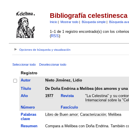
Bibliografía celestinesca
Inicio
|
Mostrar todo
|
Búsqueda simple
|
Búsqueda av
1–1 de 1 registro encontrado(s) con los criteri
(
RSS
):
Opciones de búsqueda y visualización
Seleccionar todo
Deseleccionar todo
Registro
Autor
Nieto Jiménez, Lidio
Título
De Doña Endrina a Melibea (dos amores y una 
Año
1977
Revista
"La Celestina" y su contor
Internacional sobre la "Cel
Número
Fascículo
Palabras
Libro de Buen amor
;
Caracterización
;
Melibea
clave
Resumen
Compara a Melibea con Doña Endrina. También co