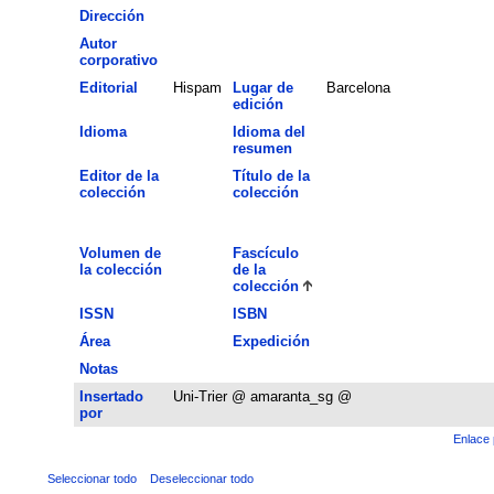
Dirección
Autor
corporativo
Editorial
Hispam
Lugar de
Barcelona
edición
Idioma
Idioma del
resumen
Editor de la
Título de la
colección
colección
Volumen de
Fascículo
la colección
de la
colección
ISSN
ISBN
Área
Expedición
Notas
Insertado
Uni-Trier @ amaranta_sg @
por
Enlace 
Seleccionar todo
Deseleccionar todo