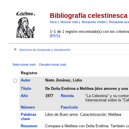
Bibliografía celestinesca
Inicio
|
Mostrar todo
|
Búsqueda simple
|
Búsqueda av
1–1 de 1 registro encontrado(s) con los criteri
(
RSS
):
Opciones de búsqueda y visualización
Seleccionar todo
Deseleccionar todo
Registro
Autor
Nieto Jiménez, Lidio
Título
De Doña Endrina a Melibea (dos amores y una 
Año
1977
Revista
"La Celestina" y su contor
Internacional sobre la "Cel
Número
Fascículo
Palabras
Libro de Buen amor
;
Caracterización
;
Melibea
clave
Resumen
Compara a Melibea con Doña Endrina. También co