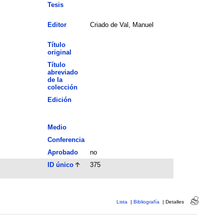
Tesis
Editor
Criado de Val, Manuel
Título
original
Título
abreviado
de la
colección
Edición
Medio
Conferencia
Aprobado
no
ID único
375
Lista
|
Bibliografía
|
Detalles