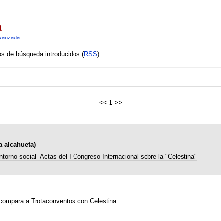
a
vanzada
ios de búsqueda introducidos (
RSS
):
<<
1
>>
 alcahueta)
ntorno social. Actas del I Congreso Internacional sobre la "Celestina"
compara a Trotaconventos con Celestina.