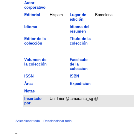
Autor
corporativo
Editorial
Hispam
Lugar de
Barcelona
edición
Idioma
Idioma del
resumen
Editor de la
Título de la
colección
colección
Volumen de
Fascículo
la colección
de la
colección
ISSN
ISBN
Área
Expedición
Notas
Insertado
Uni-Trier @ amaranta_sg @
por
Seleccionar todo
Deseleccionar todo