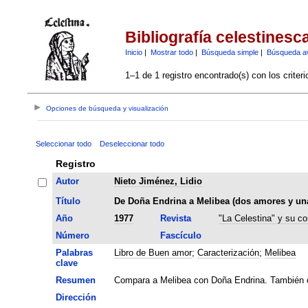
Bibliografía celestinesc
Inicio
|
Mostrar todo
|
Búsqueda simple
|
Búsqueda a
1–1 de 1 registro encontrado(s) con los criter
Opciones de búsqueda y visualización
Seleccionar todo
Deseleccionar todo
Registro
Autor
Nieto Jiménez, Lidio
Título
De Doña Endrina a Melibea (dos amores y una
Año
1977
Revista
"La Celestina" y su co
Número
Fascículo
Palabras
Libro de Buen amor
;
Caracterización
;
Melibea
clave
Resumen
Compara a Melibea con Doña Endrina. También 
Dirección