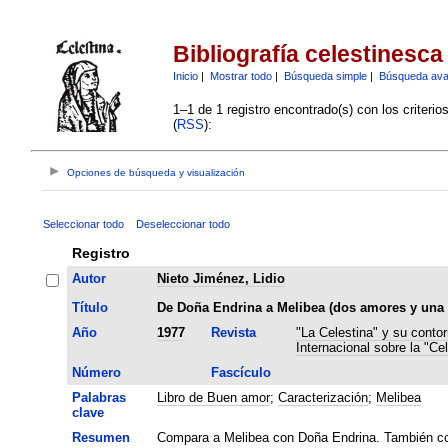
Bibliografía celestinesca
Inicio
|
Mostrar todo
|
Búsqueda simple
|
Búsqueda av
1–1 de 1 registro encontrado(s) con los criteri
(
RSS
):
Opciones de búsqueda y visualización
Seleccionar todo
Deseleccionar todo
Registro
Autor
Nieto Jiménez, Lidio
Título
De Doña Endrina a Melibea (dos amores y una 
Año
1977
Revista
"La Celestina" y su contor
Internacional sobre la "Cel
Número
Fascículo
Palabras
Libro de Buen amor
;
Caracterización
;
Melibea
clave
Resumen
Compara a Melibea con Doña Endrina. También co