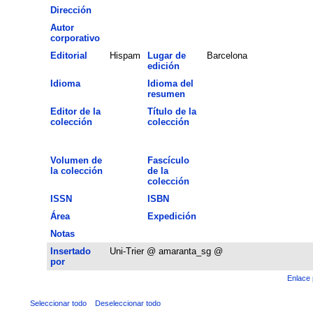
Dirección
Autor
corporativo
Editorial
Hispam
Lugar de
Barcelona
edición
Idioma
Idioma del
resumen
Editor de la
Título de la
colección
colección
Volumen de
Fascículo
la colección
de la
colección
ISSN
ISBN
Área
Expedición
Notas
Insertado
Uni-Trier @ amaranta_sg @
por
Enlace 
Seleccionar todo
Deseleccionar todo