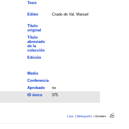
Tesis
Editor
Criado de Val, Manuel
Título
original
Título
abreviado
de la
colección
Edición
Medio
Conferencia
Aprobado
no
ID único
375
Lista
|
Bibliografía
|
Detalles