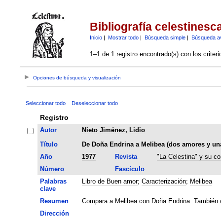
Bibliografía celestinesc
Inicio
|
Mostrar todo
|
Búsqueda simple
|
Búsqueda a
1–1 de 1 registro encontrado(s) con los criter
Opciones de búsqueda y visualización
Seleccionar todo
Deseleccionar todo
Registro
Autor
Nieto Jiménez, Lidio
Título
De Doña Endrina a Melibea (dos amores y una
Año
1977
Revista
"La Celestina" y su co
Número
Fascículo
Palabras
Libro de Buen amor
;
Caracterización
;
Melibea
clave
Resumen
Compara a Melibea con Doña Endrina. También 
Dirección