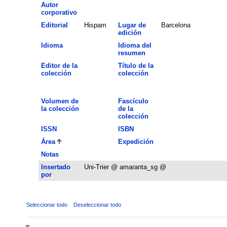
Autor
corporativo
Editorial
Hispam
Lugar de
Barcelona
edición
Idioma
Idioma del
resumen
Editor de la
Título de la
colección
colección
Volumen de
Fascículo
la colección
de la
colección
ISSN
ISBN
Área
Expedición
Notas
Insertado
Uni-Trier @ amaranta_sg @
por
Seleccionar todo
Deseleccionar todo