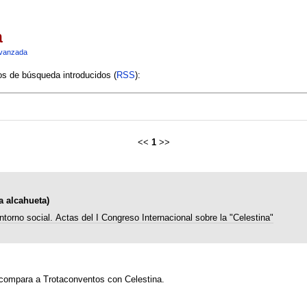
a
vanzada
ios de búsqueda introducidos (
RSS
):
<<
1
>>
 alcahueta)
ntorno social. Actas del I Congreso Internacional sobre la "Celestina"
compara a Trotaconventos con Celestina.