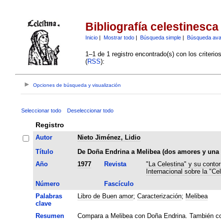
Bibliografía celestinesca
Inicio
|
Mostrar todo
|
Búsqueda simple
|
Búsqueda av
1–1 de 1 registro encontrado(s) con los criteri
(
RSS
):
Opciones de búsqueda y visualización
Seleccionar todo
Deseleccionar todo
Registro
Autor
Nieto Jiménez, Lidio
Título
De Doña Endrina a Melibea (dos amores y una 
Año
1977
Revista
"La Celestina" y su contor
Internacional sobre la "Cel
Número
Fascículo
Palabras
Libro de Buen amor
;
Caracterización
;
Melibea
clave
Resumen
Compara a Melibea con Doña Endrina. También co