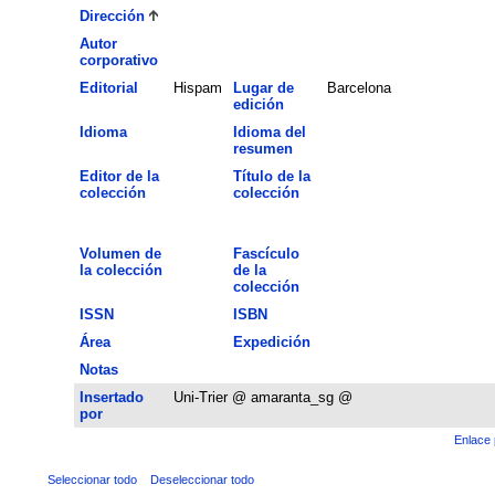
Dirección
Autor
corporativo
Editorial
Hispam
Lugar de
Barcelona
edición
Idioma
Idioma del
resumen
Editor de la
Título de la
colección
colección
Volumen de
Fascículo
la colección
de la
colección
ISSN
ISBN
Área
Expedición
Notas
Insertado
Uni-Trier @ amaranta_sg @
por
Enlace 
Seleccionar todo
Deseleccionar todo