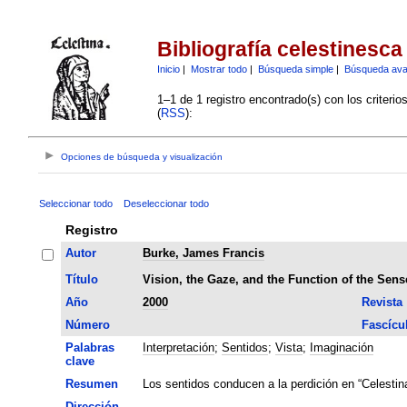
Bibliografía celestinesca
Inicio
|
Mostrar todo
|
Búsqueda simple
|
Búsqueda av
1–1 de 1 registro encontrado(s) con los criteri
(
RSS
):
Opciones de búsqueda y visualización
Seleccionar todo
Deseleccionar todo
Registro
Autor
Burke, James Francis
Título
Vision, the Gaze, and the Function of the Sens
Año
2000
Revista
Número
Fascícu
Palabras
Interpretación
;
Sentidos
;
Vista
;
Imaginación
clave
Resumen
Los sentidos conducen a la perdición en “Celestina
Dirección