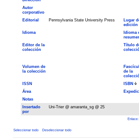
Autor
corporativo
Editorial
Pennsylvania State University Press
Lugar d
edición
Idioma
Idioma 
resume
Editor de la
Título d
colección
colecci
Volumen de
Fascícu
la colección
de la
colecci
ISSN
ISBN
Área
Expedic
Notas
Insertado
Uni-Trier @ amaranta_sg @ 25
por
Enlace 
Seleccionar todo
Deseleccionar todo