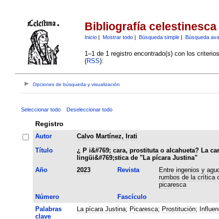
Bibliografía celestinesca
Inicio
|
Mostrar todo
|
Búsqueda simple
|
Búsqueda av
1–1 de 1 registro encontrado(s) con los criteri
(
RSS
):
Opciones de búsqueda y visualización
Seleccionar todo
Deseleccionar todo
Registro
Autor
Calvo Martínez, Irati
Título
¿ P i&#769; cara, prostituta o alcahueta? La ca
lingüi&#769;stica de "La pícara Justina"
Año
2023
Revista
Entre ingenios y ag
rumbos de la crítica 
picaresca
Número
Fascículo
Palabras
La pícara Justina
;
Picaresca
;
Prostitución
;
Influen
clave