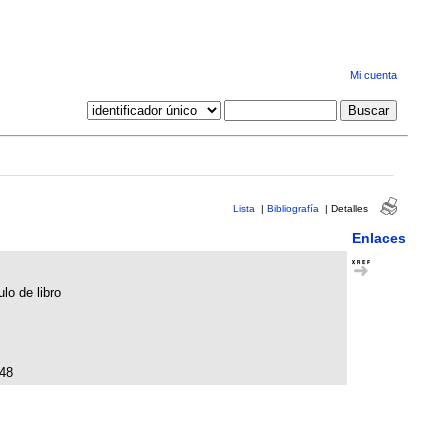
Mi cuenta
Lista
|
Bibliografía
|
Detalles
Enlaces
lo de libro
48