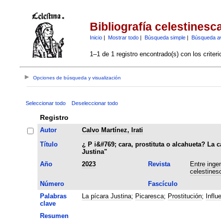
Bibliografía celestinesc
Inicio
|
Mostrar todo
|
Búsqueda simple
|
Búsqueda a
1–1 de 1 registro encontrado(s) con los criter
Opciones de búsqueda y visualización
Seleccionar todo
Deseleccionar todo
Registro
Autor
Calvo Martínez, Irati
Título
¿ P i&#769; cara, prostituta o alcahueta? La c
Justina"
Año
2023
Revista
Entre ingenios y
celestines
Número
Fascículo
Palabras
La pícara Justina
;
Picaresca
;
Prostitución
;
Influ
clave
Resumen