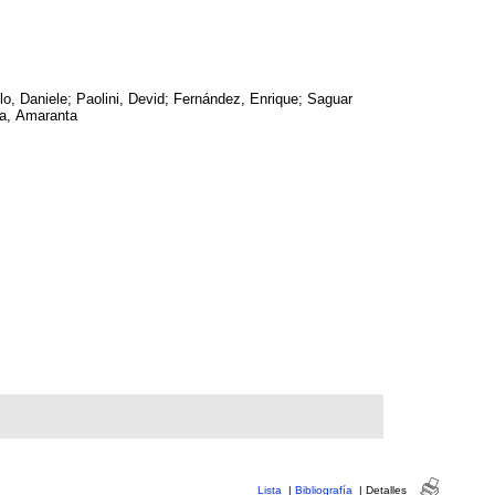
llo, Daniele; Paolini, Devid; Fernández, Enrique; Saguar
a, Amaranta
Lista
|
Bibliografía
|
Detalles