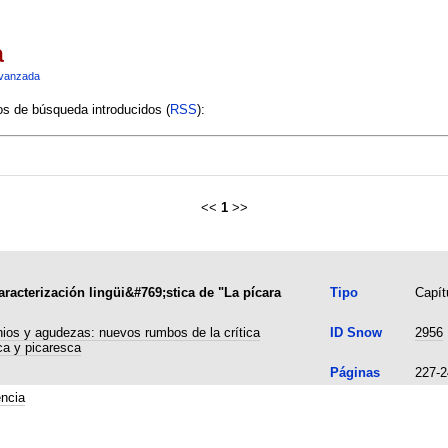
a
vanzada
ios de búsqueda introducidos (
RSS
):
<<
1
>>
aracterización lingüi&#769;stica de "La pícara
Tipo
Capítu
 agudezas: nuevos rumbos de la crítica
ID Snow
2956
ca y picaresca
Páginas
227-2
encia