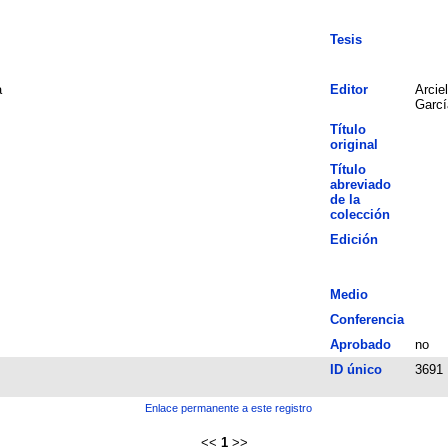
Tesis
a
Editor
Arcie
Garcí
Título
original
Título
abreviado
de la
colección
Edición
Medio
Conferencia
Aprobado
no
ID único
3691
Enlace permanente a este registro
<<
1
>>