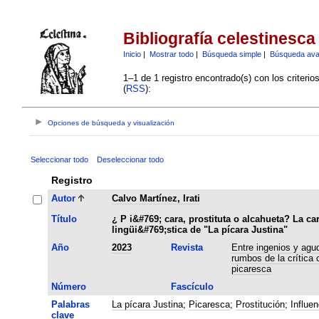
Bibliografía celestinesca
Inicio
|
Mostrar todo
|
Búsqueda simple
|
Búsqueda av
1–1 de 1 registro encontrado(s) con los criteri
(
RSS
):
Opciones de búsqueda y visualización
Seleccionar todo
Deseleccionar todo
Registro
Autor
Calvo Martínez, Irati
Título
¿ P i&#769; cara, prostituta o alcahueta? La ca
lingüi&#769;stica de "La pícara Justina"
Año
2023
Revista
Entre ingenios y ag
rumbos de la crítica 
picaresca
Número
Fascículo
Palabras
La pícara Justina
;
Picaresca
;
Prostitución
;
Influen
clave