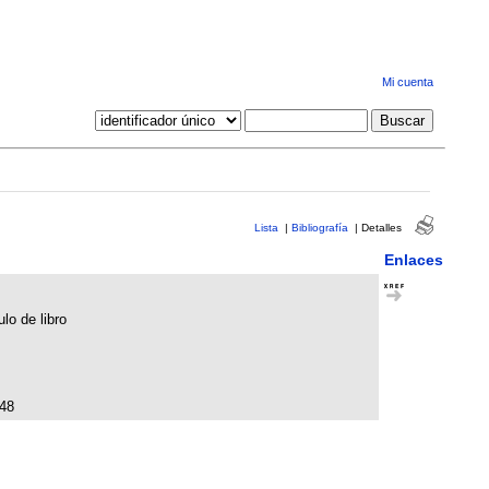
Mi cuenta
Lista
|
Bibliografía
|
Detalles
Enlaces
lo de libro
48