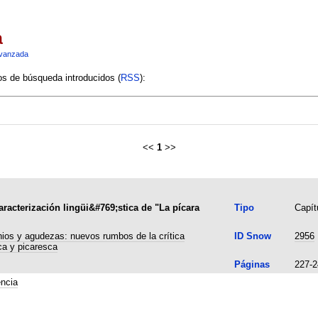
a
vanzada
ios de búsqueda introducidos (
RSS
):
<<
1
>>
aracterización lingüi&#769;stica de "La pícara
Tipo
Capítu
 agudezas: nuevos rumbos de la crítica
ID Snow
2956
ca y picaresca
Páginas
227-2
encia