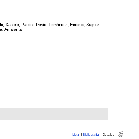
llo, Daniele; Paolini, Devid; Fernández, Enrique; Saguar
a, Amaranta
Lista
|
Bibliografía
|
Detalles