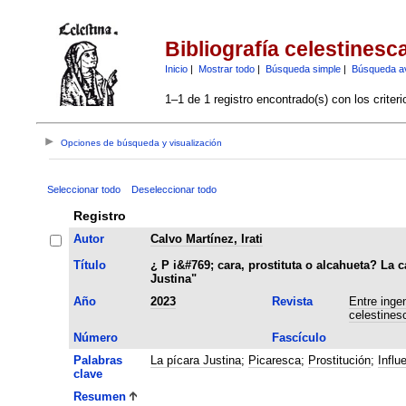
Bibliografía celestinesc
Inicio
|
Mostrar todo
|
Búsqueda simple
|
Búsqueda a
1–1 de 1 registro encontrado(s) con los criter
Opciones de búsqueda y visualización
Seleccionar todo
Deseleccionar todo
Registro
Autor
Calvo Martínez, Irati
Título
¿ P i&#769; cara, prostituta o alcahueta? La c
Justina"
Año
2023
Revista
Entre ingenios y
celestines
Número
Fascículo
Palabras
La pícara Justina
;
Picaresca
;
Prostitución
;
Influ
clave
Resumen