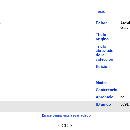
Tesis
a
Editor
Arcie
Garcí
Título
original
Título
abreviado
de la
colección
Edición
Medio
Conferencia
Aprobado
no
ID único
3691
Enlace permanente a este registro
<<
1
>>