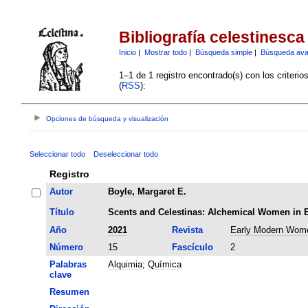
Bibliografía celestinesca
Inicio
|
Mostrar todo
|
Búsqueda simple
|
Búsqueda av
1–1 de 1 registro encontrado(s) con los criteri
(
RSS
):
Opciones de búsqueda y visualización
Seleccionar todo
Deseleccionar todo
Registro
Autor
Boyle, Margaret E.
Título
Scents and Celestinas: Alchemical Women in 
Año
2021
Revista
Early Modern Women
Número
15
Fascículo
2
Palabras
Alquimia
;
Química
clave
Resumen