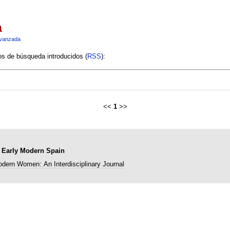
a
vanzada
ios de búsqueda introducidos (
RSS
):
<<
1
>>
 Early Modern Spain
dern Women: An Interdisciplinary Journal