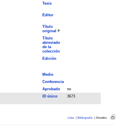
Tesis
Editor
Título
original
Título
abreviado
de la
colección
Edición
Medio
Conferencia
Aprobado
no
ID único
3673
Lista
|
Bibliografía
|
Detalles