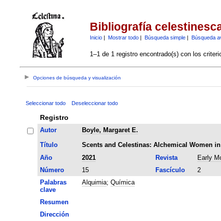
Bibliografía celestinesc
Inicio
|
Mostrar todo
|
Búsqueda simple
|
Búsqueda a
1–1 de 1 registro encontrado(s) con los criter
Opciones de búsqueda y visualización
Seleccionar todo
Deseleccionar todo
Registro
Autor
Boyle, Margaret E.
Título
Scents and Celestinas: Alchemical Women in
Año
2021
Revista
Early Mo
Número
15
Fascículo
2
Palabras
Alquimia
;
Química
clave
Resumen
Dirección