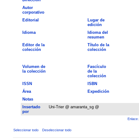
Autor
corporativo
Editorial
Lugar de
edición
Idioma
Idioma del
resumen
Editor de la
Título de la
colección
colección
Volumen de
Fascículo
la colección
de la
colección
ISSN
ISBN
Área
Expedición
Notas
Insertado
Uni-Trier @ amaranta_sg @
por
Enlace 
Seleccionar todo
Deseleccionar todo