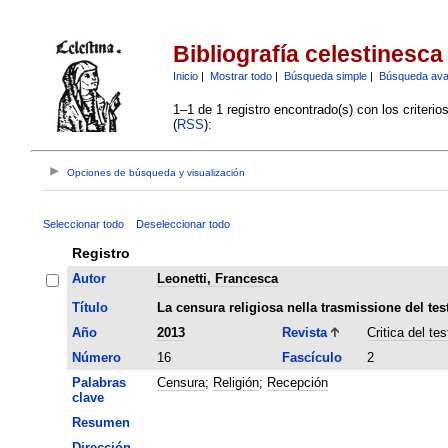
Bibliografía celestinesca
Inicio
|
Mostrar todo
|
Búsqueda simple
|
Búsqueda av
1–1 de 1 registro encontrado(s) con los criteri
(
RSS
):
Opciones de búsqueda y visualización
Seleccionar todo
Deseleccionar todo
Registro
Autor
Leonetti, Francesca
Título
La censura religiosa nella trasmissione del tes
Año
2013
Revista
Critica del tes
Número
16
Fascículo
2
Palabras
Censura
;
Religión
;
Recepción
clave
Resumen
Dirección