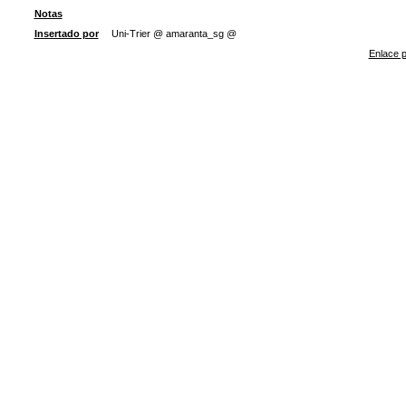
Notas
Insertado por
Uni-Trier @ amaranta_sg @
Enlace p