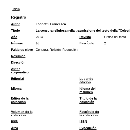
Inicio
Registro
Autor
Leonetti, Francesca
Título
La censura religiosa nella trasmissione del testo della "Celest
Año
2013
Revista
Critica del testo
Número
16
Fascículo
2
Palabras clave
Censura
;
Religión
;
Recepción
Resumen
Dirección
Autor
corporativo
Editorial
Lugar de
edición
Idioma
Idioma del
resumen
Editor de la
Título de la
colección
colección
Volumen de la
Fascículo de
colección
la colección
ISSN
ISBN
Área
Expedición