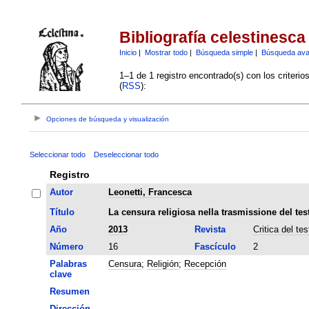
Bibliografía celestinesca
Inicio
|
Mostrar todo
|
Búsqueda simple
|
Búsqueda av
1–1 de 1 registro encontrado(s) con los criteri
(
RSS
):
Opciones de búsqueda y visualización
Seleccionar todo
Deseleccionar todo
Registro
Autor
Leonetti, Francesca
Título
La censura religiosa nella trasmissione del tes
Año
2013
Revista
Critica del tes
Número
16
Fascículo
2
Palabras
Censura
;
Religión
;
Recepción
clave
Resumen
Dirección