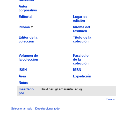
Autor
corporativo
Editorial
Lugar de
edición
Idioma
Idioma del
resumen
Editor de la
Título de la
colección
colección
Volumen de
Fascículo
la colección
de la
colección
ISSN
ISBN
Área
Expedición
Notas
Insertado
Uni-Trier @ amaranta_sg @
por
Enlace 
Seleccionar todo
Deseleccionar todo