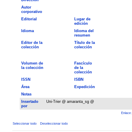
Autor
corporativo
Editorial
Lugar de
edición
Idioma
Idioma del
resumen
Editor de la
Título de la
colección
colección
Volumen de
Fascículo
la colección
de la
colección
ISSN
ISBN
Área
Expedición
Notas
Insertado
Uni-Trier @ amaranta_sg @
por
Enlace 
Seleccionar todo
Deseleccionar todo