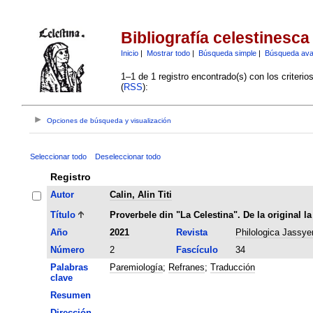
Bibliografía celestinesca
Inicio
|
Mostrar todo
|
Búsqueda simple
|
Búsqueda av
1–1 de 1 registro encontrado(s) con los criteri
(
RSS
):
Opciones de búsqueda y visualización
Seleccionar todo
Deseleccionar todo
Registro
Autor
Calin, Alin Titi
Título
Proverbele din "La Celestina". De la original la
Año
2021
Revista
Philologica Jassye
Número
2
Fascículo
34
Palabras
Paremiología
;
Refranes
;
Traducción
clave
Resumen
Dirección