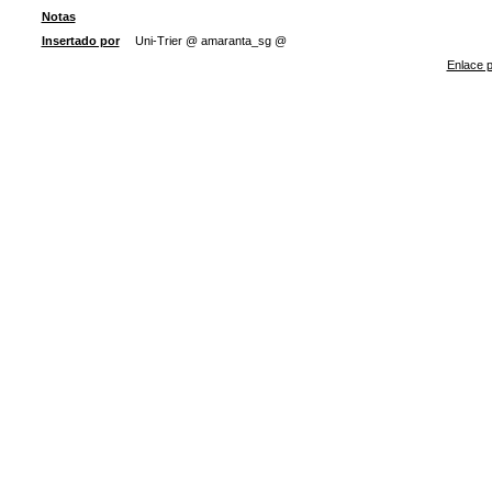
Notas
Insertado por
Uni-Trier @ amaranta_sg @
Enlace p