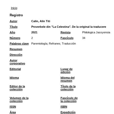
Inicio
Registro
Autor
Calin, Alin Titi
Título
Proverbele din "La Celestina". De la original la traducere
Año
2021
Revista
Philologica Jassyensia
Número
2
Fascículo
34
Palabras clave
Paremiología
;
Refranes
;
Traducción
Resumen
Dirección
Autor
corporativo
Editorial
Lugar de
edición
Idioma
Idioma del
resumen
Editor de la
Título de la
colección
colección
Volumen de la
Fascículo de
colección
la colección
ISSN
ISBN
Área
Expedición