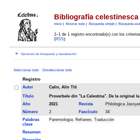
Bibliografía celestinesca
Inicio
|
Mostrar todo
|
Búsqueda simple
|
Búsqueda av
1–1 de 1 registro encontrado(s) con los criteri
(
RSS
):
Opciones de búsqueda y visualización
Seleccionar todo
Deseleccionar todo
Registro
Autor
Calin, Alin Titi
Título
Proverbele din "La Celestina". De la original la
Año
2021
Revista
Philologica Jassye
Número
2
Fascículo
34
Palabras
Paremiología
;
Refranes
;
Traducción
clave
Resumen
Dirección