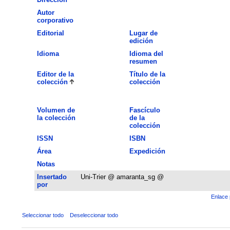
Autor
corporativo
Editorial
Lugar de
edición
Idioma
Idioma del
resumen
Editor de la
Título de la
colección
colección
Volumen de
Fascículo
la colección
de la
colección
ISSN
ISBN
Área
Expedición
Notas
Insertado
Uni-Trier @ amaranta_sg @
por
Enlace 
Seleccionar todo
Deseleccionar todo