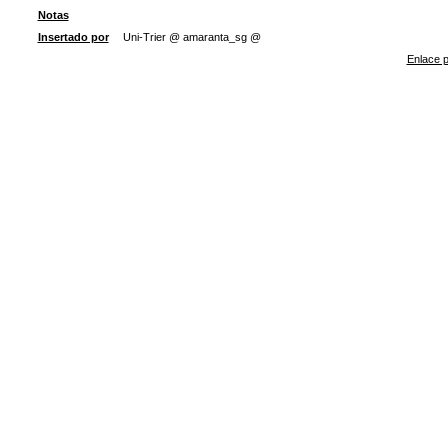
Notas
Insertado por
Uni-Trier @ amaranta_sg @
Enlace p