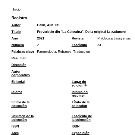
Inicio
Registro
Autor
Calin, Alin Titi
Título
Proverbele din "La Celestina". De la original la traducere
Año
2021
Revista
Philologica Jassyensia
Número
2
Fascículo
34
Palabras clave
Paremiología
;
Refranes
;
Traducción
Resumen
Dirección
Autor
corporativo
Editorial
Lugar de
edición
Idioma
Idioma del
resumen
Editor de la
Título de la
colección
colección
Volumen de la
Fascículo de
colección
la colección
ISSN
ISBN
Área
Expedición