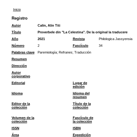
Inicio
Registro
Autor
Calin, Alin Titi
Título
Proverbele din "La Celestina". De la original la traducere
Año
2021
Revista
Philologica Jassyensia
Número
2
Fascículo
34
Palabras clave
Paremiología
;
Refranes
;
Traducción
Resumen
Dirección
Autor
corporativo
Editorial
Lugar de
edición
Idioma
Idioma del
resumen
Editor de la
Título de la
colección
colección
Volumen de la
Fascículo de
colección
la colección
ISSN
ISBN
Área
Expedición