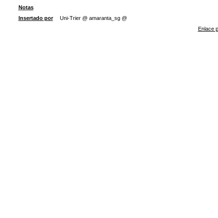
Notas
Insertado por
Uni-Trier @ amaranta_sg @
Enlace p