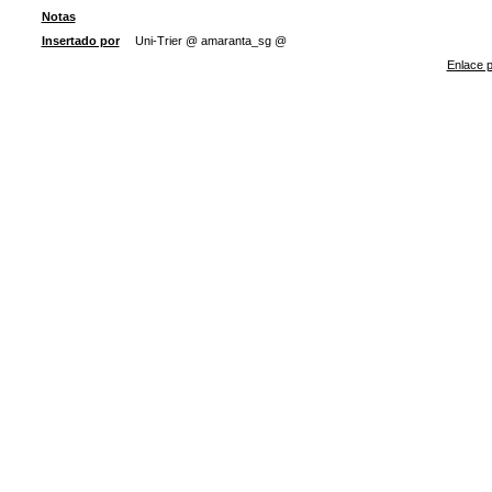
Notas
Insertado por
Uni-Trier @ amaranta_sg @
Enlace p