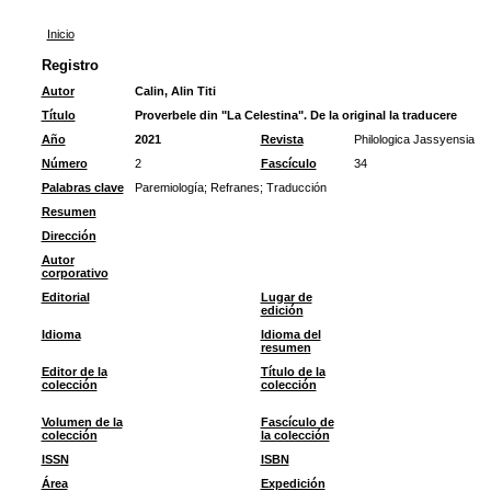
Inicio
Registro
Autor
Calin, Alin Titi
Título
Proverbele din "La Celestina". De la original la traducere
Año
2021
Revista
Philologica Jassyensia
Número
2
Fascículo
34
Palabras clave
Paremiología
;
Refranes
;
Traducción
Resumen
Dirección
Autor
corporativo
Editorial
Lugar de
edición
Idioma
Idioma del
resumen
Editor de la
Título de la
colección
colección
Volumen de la
Fascículo de
colección
la colección
ISSN
ISBN
Área
Expedición