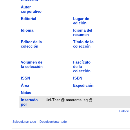
Autor
corporativo
Editorial
Lugar de
edición
Idioma
Idioma del
resumen
Editor de la
Título de la
colección
colección
Volumen de
Fascículo
la colección
de la
colección
ISSN
ISBN
Área
Expedición
Notas
Insertado
Uni-Trier @ amaranta_sg @
por
Enlace 
Seleccionar todo
Deseleccionar todo