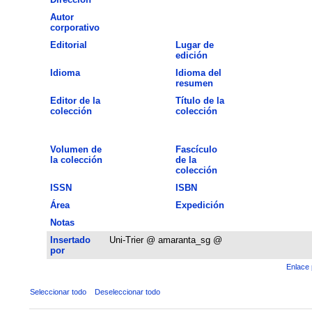
Autor
corporativo
Editorial
Lugar de
edición
Idioma
Idioma del
resumen
Editor de la
Título de la
colección
colección
Volumen de
Fascículo
la colección
de la
colección
ISSN
ISBN
Área
Expedición
Notas
Insertado
Uni-Trier @ amaranta_sg @
por
Enlace 
Seleccionar todo
Deseleccionar todo