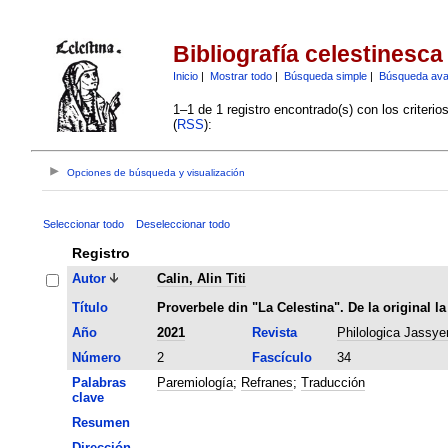
Bibliografía celestinesca
Inicio
|
Mostrar todo
|
Búsqueda simple
|
Búsqueda av
1–1 de 1 registro encontrado(s) con los criteri
(
RSS
):
Opciones de búsqueda y visualización
Seleccionar todo
Deseleccionar todo
Registro
Autor
Calin, Alin Titi
Título
Proverbele din "La Celestina". De la original la
Año
2021
Revista
Philologica Jassye
Número
2
Fascículo
34
Palabras
Paremiología
;
Refranes
;
Traducción
clave
Resumen
Dirección