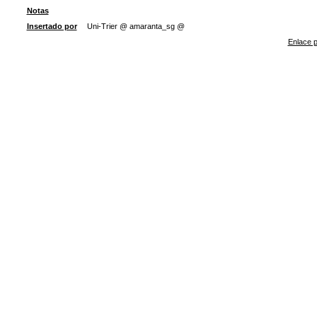
Notas
Insertado por
Uni-Trier @ amaranta_sg @
Enlace p