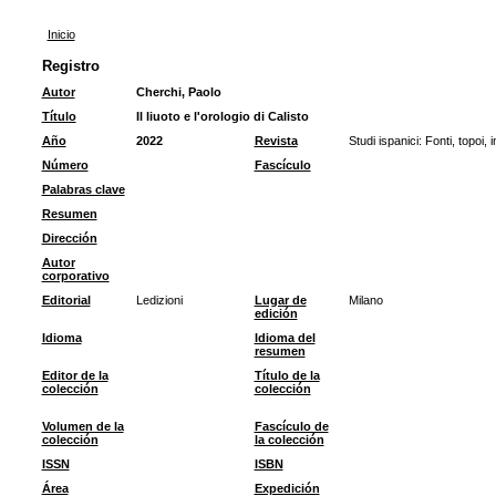
Inicio
Registro
Autor
Cherchi, Paolo
Título
Il liuoto e l'orologio di Calisto
Año
2022
Revista
Studi ispanici: Fonti, topoi, i
Número
Fascículo
Palabras clave
Resumen
Dirección
Autor
corporativo
Editorial
Ledizioni
Lugar de
Milano
edición
Idioma
Idioma del
resumen
Editor de la
Título de la
colección
colección
Volumen de la
Fascículo de
colección
la colección
ISSN
ISBN
Área
Expedición