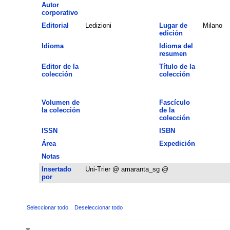
Autor
corporativo
Editorial
Ledizioni
Lugar de
Milano
edición
Idioma
Idioma del
resumen
Editor de la
Título de la
colección
colección
Volumen de
Fascículo
la colección
de la
colección
ISSN
ISBN
Área
Expedición
Notas
Insertado
Uni-Trier @ amaranta_sg @
por
Seleccionar todo
Deseleccionar todo