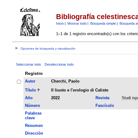
Bibliografía celestinesc
Inicio
|
Mostrar todo
|
Búsqueda simple
|
Búsqueda a
1–1 de 1 registro encontrado(s) con los criter
Opciones de búsqueda y visualización
Seleccionar todo
Deseleccionar todo
Registro
Autor
Cherchi, Paolo
Título
Il liuoto e l'orologio di Calisto
Año
2022
Revista
Studi ispa
Número
Fascículo
Palabras
clave
Resumen
Dirección