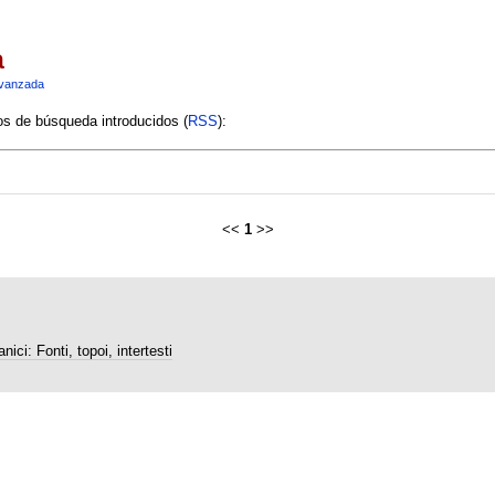
a
vanzada
ios de búsqueda introducidos (
RSS
):
<<
1
>>
nici: Fonti, topoi, intertesti