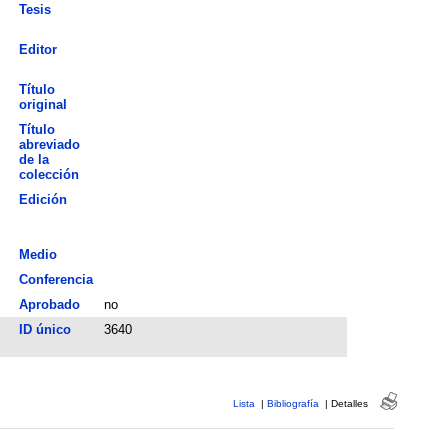
Tesis
Editor
Título
original
Título
abreviado
de la
colección
Edición
Medio
Conferencia
Aprobado
no
ID único
3640
Lista
|
Bibliografía
|
Detalles