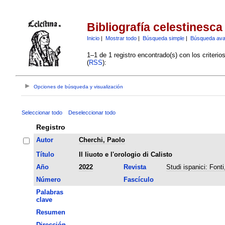
Bibliografía celestinesca
Inicio
|
Mostrar todo
|
Búsqueda simple
|
Búsqueda av
1–1 de 1 registro encontrado(s) con los criteri
(
RSS
):
Opciones de búsqueda y visualización
Seleccionar todo
Deseleccionar todo
Registro
Autor
Cherchi, Paolo
Título
Il liuoto e l'orologio di Calisto
Año
2022
Revista
Studi ispanici: Fonti,
Número
Fascículo
Palabras
clave
Resumen
Dirección