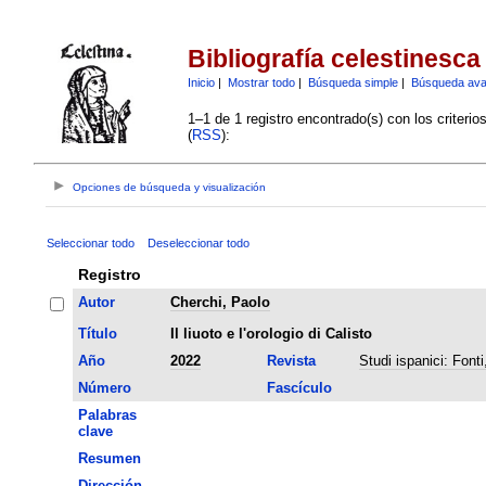
Bibliografía celestinesca
Inicio
|
Mostrar todo
|
Búsqueda simple
|
Búsqueda av
1–1 de 1 registro encontrado(s) con los criteri
(
RSS
):
Opciones de búsqueda y visualización
Seleccionar todo
Deseleccionar todo
Registro
Autor
Cherchi, Paolo
Título
Il liuoto e l'orologio di Calisto
Año
2022
Revista
Studi ispanici: Fonti,
Número
Fascículo
Palabras
clave
Resumen
Dirección