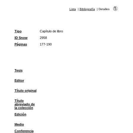
Lista
|
Bibliografía
|
Detalles
Tipo
Capítulo de libro
ID Snow
2958
Páginas
177-190
Tesis
Editor
Título original
Título
abreviado de
la colección
Edición
Medio
Conferencia