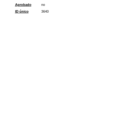
Aprobado
no
ID único
3640