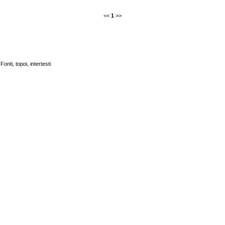
<<
1
>>
Fonti, topoi, intertesti