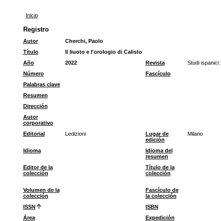
Inicio
Registro
Autor
Cherchi, Paolo
Título
Il liuoto e l'orologio di Calisto
Año
2022
Revista
Studi ispanici: 
Número
Fascículo
Palabras clave
Resumen
Dirección
Autor
corporativo
Editorial
Ledizioni
Lugar de
Milano
edición
Idioma
Idioma del
resumen
Editor de la
Título de la
colección
colección
Volumen de la
Fascículo de
colección
la colección
ISSN
ISBN
Área
Expedición