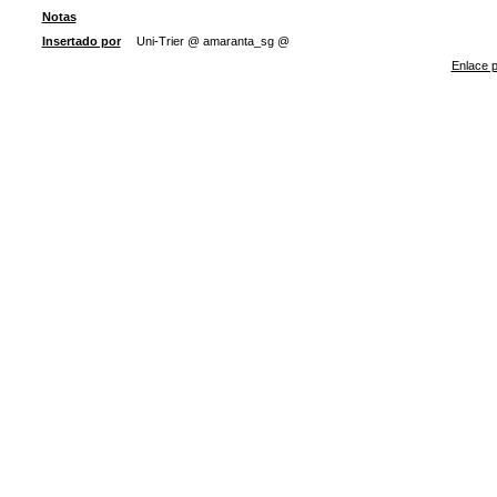
Notas
Insertado por
Uni-Trier @ amaranta_sg @
Enlace p