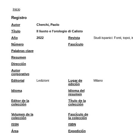
Inicio
Registro
Autor
Cherchi, Paolo
Título
Il liuoto e l'orologio di Calisto
Año
2022
Revista
Studi ispanici: Fonti, topoi, i
Número
Fascículo
Palabras clave
Resumen
Dirección
Autor
corporativo
Editorial
Ledizioni
Lugar de
Milano
edición
Idioma
Idioma del
resumen
Editor de la
Título de la
colección
colección
Volumen de la
Fascículo de
colección
la colección
ISSN
ISBN
Área
Expedición