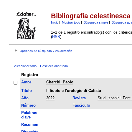
Bibliografía celestinesca
Inicio
|
Mostrar todo
|
Búsqueda simple
|
Búsqueda av
1–1 de 1 registro encontrado(s) con los criteri
(
RSS
):
Opciones de búsqueda y visualización
Seleccionar todo
Deseleccionar todo
Registro
Autor
Cherchi, Paolo
Título
Il liuoto e l'orologio di Calisto
Año
2022
Revista
Studi ispanici: Fonti,
Número
Fascículo
Palabras
clave
Resumen
Dirección