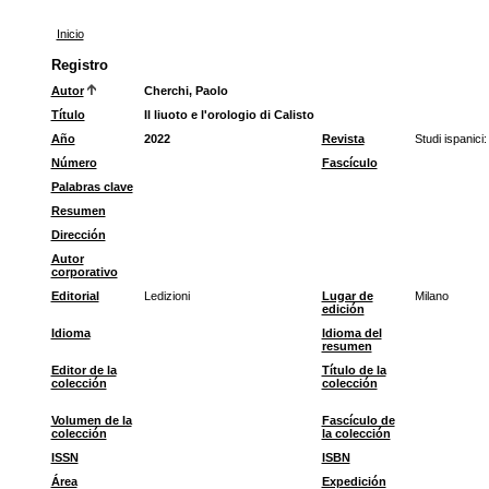
Inicio
Registro
Autor
Cherchi, Paolo
Título
Il liuoto e l'orologio di Calisto
Año
2022
Revista
Studi ispanici: 
Número
Fascículo
Palabras clave
Resumen
Dirección
Autor
corporativo
Editorial
Ledizioni
Lugar de
Milano
edición
Idioma
Idioma del
resumen
Editor de la
Título de la
colección
colección
Volumen de la
Fascículo de
colección
la colección
ISSN
ISBN
Área
Expedición