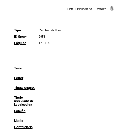
Lista
|
Bibliografía
|
Detalles
Tipo
Capítulo de libro
ID Snow
2958
Páginas
177-190
Tesis
Editor
Título original
Título
abreviado de
la colección
Edición
Medio
Conferencia