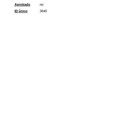
Aprobado
no
ID único
3640