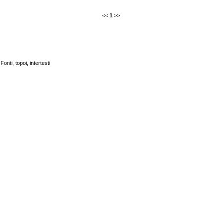
<<
1
>>
Fonti, topoi, intertesti