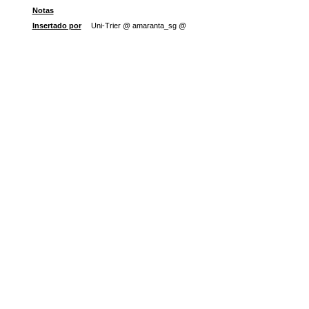
Notas
Insertado por
Uni-Trier @ amaranta_sg @